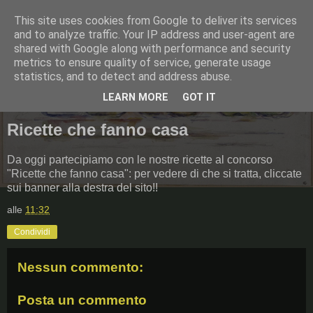
This site uses cookies from Google to deliver its services
Pommes, poires et casserole
and to analyze traffic. Your IP address and user-agent are
shared with Google along with performance and security
metrics to ensure quality of service, generate usage
statistics, and to detect and address abuse.
▼
LEARN MORE
GOT IT
Ricette che fanno casa
Da oggi partecipiamo con le nostre ricette al concorso
"Ricette che fanno casa": per vedere di che si tratta, cliccate
sui banner alla destra del sito!!
alle
11:32
Condividi
Nessun commento:
Posta un commento