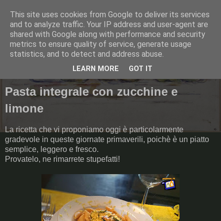
This site uses cookies from Google to deliver its services
Pommes, poires et casserole
and to analyze traffic. Your IP address and user-agent are
shared with Google along with performance and security
metrics to ensure quality of service, generate usage
statistics, and to detect and address abuse.
▼
LEARN MORE
GOT IT
Pasta integrale con zucchine e
limone
La ricetta che vi proponiamo oggi è particolarmente
gradevole in queste giornate primaverili, poichè è un piatto
semplice, leggero e fresco.
Provatelo, ne rimarrete stupefatti!